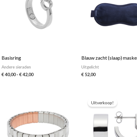
Basisring
Blauw zacht (slaap) maske
Andere sieraden
Uitgelicht
€
40,00
-
€
42,00
€
52,00
Oorspronkelijke
Huidige
prijs
prijs
Uitverkoop!
was:
is:
€ 55,00.
€ 49,00.