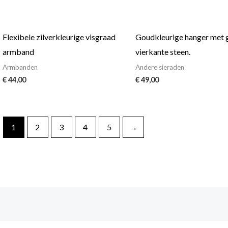
Flexibele zilverkleurige visgraad
Goudkleurige hanger met 
armband
vierkante steen.
Armbanden
Andere sieraden
€
44,00
€
49,00
1
2
3
4
5
→