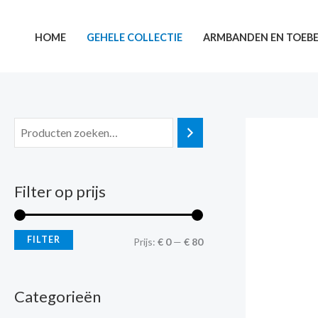
Ga
M
M
naar
i
a
HOME
GEHELE COLLECTIE
ARMBANDEN EN TOEB
de
n
x
inhoud
.
.
p
p
r
r
i
i
j
j
Filter op prijs
s
s
FILTER
Prijs:
€ 0
—
€ 80
Categorieën