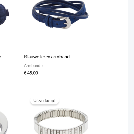
r
Blauwe leren armband
Armbanden
€
45,00
Oorspronkelijke
Huidige
prijs
prijs
Uitverkoop!
was:
is:
€ 45,00.
€ 43,00.