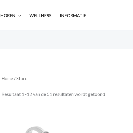
EHOREN
WELLNESS
INFORMATIE
Home
/ Store
Resultaat 1–12 van de 51 resultaten wordt getoond
Prijsklasse:
€ 40,00
tot
€ 42,00