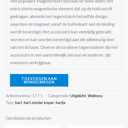
Het populaire MagnetHeart bestaat uit twee delen: het
extra sterke magnetische element dat op de huid wordt
gedragen, alsmede het tegenstuk in hetzelfde design,
waarmee de magneet vanaf de buitenkant aan de kleding
wordt bevestigd. Het accessoire kan veelzijdig gebruikt
worden en kan worden bevestigd aan elk willekeurig deel
van het lichaam. Diverse decoratieve tegenstukken die het
accessoire in een aantrekkelijk sieraad veranderen, zijn
eveneens verkrijgbaar.
TOEVOEGEN AAN
WINKELWAGEN
Artikelnummer:
177-1
Categorieën:
Uitgelicht
,
Wellness
Tags:
hart
,
hart zonder koper
,
hartje
Gerelateerde producten